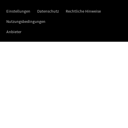
Benz
Store
Gebrauchtwagensuche
Elektrotransporter
Sprinter
Sprinter
Kastenwagen
eSprinter
Kastenwagen
- elektrisch
Sprinter
Tourer
Sprinter
Pritschenfahrzeug
eSprinter
Pritschenfahrzeug