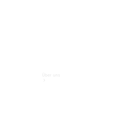
Zubehör
Rückrufe &
Umrüstungen
Über uns
Übersicht
Kontakt