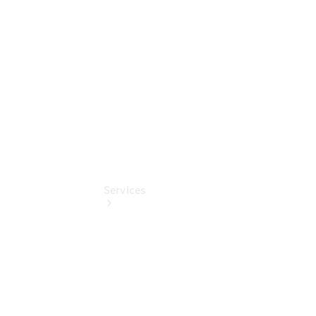
Sterne
Digitale
Extras
Services
Übersicht