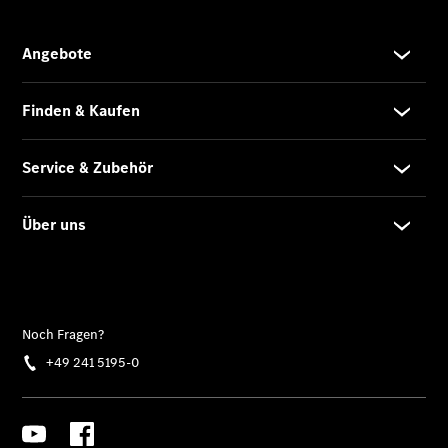
Übersicht
Neuwagenangebote
Übersicht
Transporter
Highlights
Leasing
Privatkunden
Leasing
Gewerbekunden
Finanzierung
Privatkunden
Finanzierung
Gewerbekunden
Mercedes-