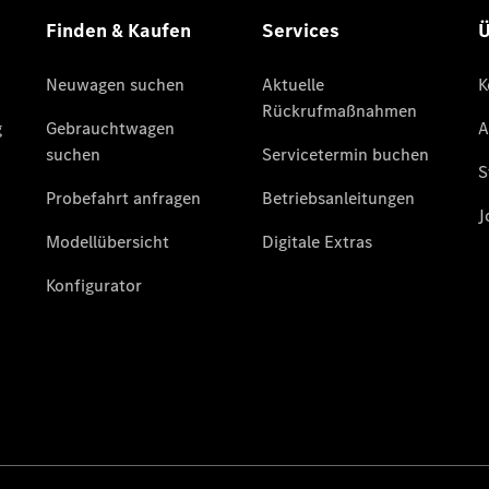
V-Klasse
V-Klasse
Marco Polo
Limousinen
Der
elektrische
CLA mit EQ-
Technologie
Der neue
CLA
EQE
Limousine -
elektrisch
EQS
Limousine -
elektrisch