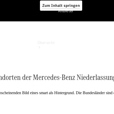
Zum Inhalt springen
Anbieter
Anbieter
Übersicht
andorten der Mercedes-Benz Niederlassun
Startseite
Ansprechpartner
finden
Beratung
vereinbaren
Servicetermin