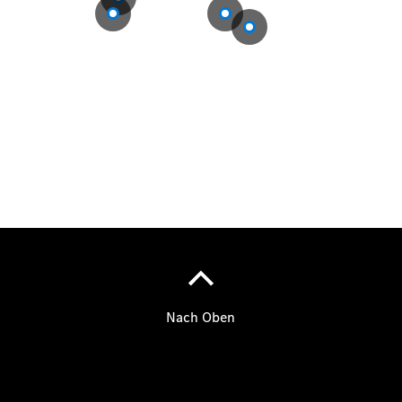
Übersicht
140 Jahre
Innovation
Mercedes-
Benz
Store
Neuwagenangebote
Leasing
Privatkunden
Leasing
Gewerbekunden
Finanzierung
Privatkunden
Finanzierung
Gewerbekunden