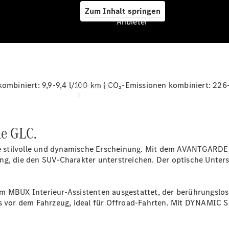
Zum Inhalt springen
Anbieter
Anbieter
mbiniert: 9,9-9,4 l/100 km | CO₂-Emissionen kombiniert: 226
Übersicht
ue GLC.
stilvolle und dynamische Erscheinung. Mit dem AVANTGARDE Ex
ng, die den SUV-Charakter unterstreichen. Der optische Unter
Startseite
Ansprechpartner
finden
em MBUX Interieur-Assistenten ausgestattet, der berührungslo
Beratung
chs vor dem Fahrzeug, ideal für Offroad-Fahrten. Mit DYNAMI
vereinbaren
Servicetermin