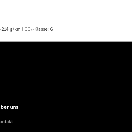
‒214 g/km | CO₂-Klasse:
G