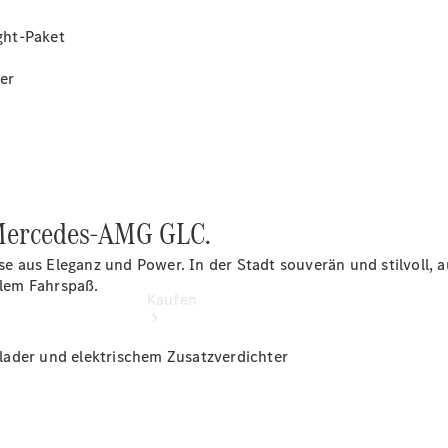
buchen
Probefahrt
ght-Paket
vereinbaren
Konfigurator
er
Modellübersicht
r Mercedes-AMG GLC.
 aus Eleganz und Power. In der Stadt souverän und stilvoll, 
lem Fahrspaß.
Kaufen
lader und elektrischem Zusatzverdichter