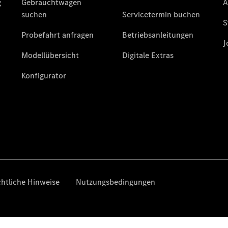
V-Klasse
V-Klasse
Marco Polo
Limousinen
Der
elektrische
CLA mit EQ-
Technologie
Der neue
CLA
EQE
Limousine -
elektrisch
EQS
Limousine -
elektrisch