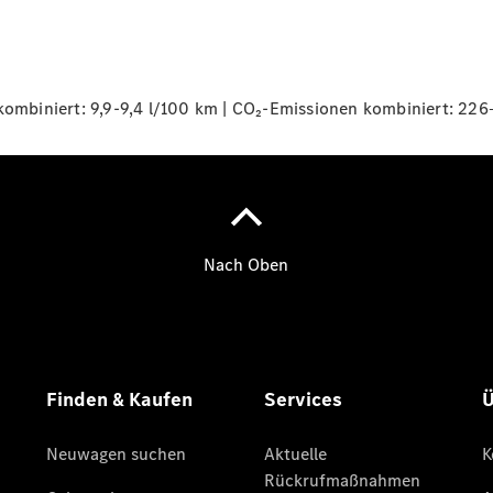
Übersicht
140 Jahre
Innovation
Mercedes-
Benz
mbiniert: 9,9-9,4 l/100 km | CO₂-Emissionen kombiniert: 226
Store
Neuwagenangebote
Leasing
Privatkunden
Leasing
Gewerbekunden
Finanzierung
Privatkunden
Finanzierung
Gewerbekunden