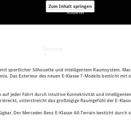
Zum Inhalt springen
Anbieter
Anbieter
Übersicht
mit sportlicher Silhouette und intelligentem Raumsystem. Mach
bnis. Das Exterieur des neuen E‑Klasse T‑Modells besticht mit
 auf jeder Fahrt durch intuitive Konnektivität und intelligente
Startseite
rstreckt, unterstreicht das großzügige Raumgefühl der E‑Klass
Ansprechpartner
finden
fügbar. Der Mercedes Benz E-Klasse All-Terrain besticht durch
Beratung
vereinbaren
Servicetermin