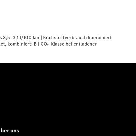
3,5‒3,1 l/100 km | Kraftstoffverbrauch kombiniert
t, kombiniert: B | CO₂-Klasse bei entladener