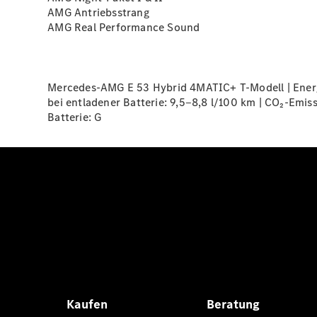
AMG Antriebsstrang
AMG Real Performance
Sound
Mercedes-AMG E 53 Hybrid 4MATIC+ T-Modell | Energi
bei entladener Batterie: 9,5‒8,8 l/100 km | CO₂-Emis
Batterie:
G