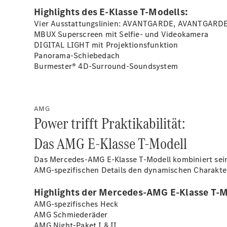
Highlights des E‑Klasse T‑Modells:
Vier Ausstattungslinien: AVANTGARDE, AVANTGARDE f
MBUX Superscreen mit Selfie- und
Videokamera
DIGITAL LIGHT mit
Projektionsfunktion
Panorama-Schiebedach
Burmester®
4D-Surround-Soundsystem
AMG
Power trifft Praktikabilität:
Das AMG E‑Klasse T‑Modell
Das Mercedes‑AMG E‑Klasse T‑Modell kombiniert seine
AMG-spezifischen Details den dynamischen Charakter 
Highlights der Mercedes-AMG E-Klasse T-M
AMG-spezifisches Heck
AMG
Schmiederäder
AMG Night-Paket I &
II