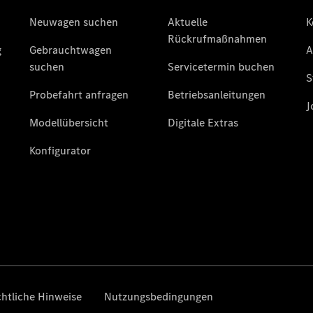
V-Klasse
V-Klasse
Marco Polo
Limousinen
Der
elektrische
CLA mit EQ-
Technologie
Der neue
CLA
EQE
Limousine -
elektrisch
EQS
Limousine -
elektrisch