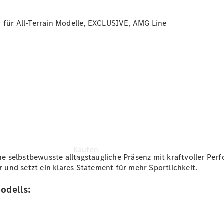
buchen
Probefahrt
ür All-Terrain Modelle, EXCLUSIVE, AMG Line
vereinbaren
Konfigurator
Modellübersicht
Kaufen
 selbstbewusste alltagstaugliche Präsenz mit kraftvoller Perf
und setzt ein klares Statement für mehr Sportlichkeit.
odells: