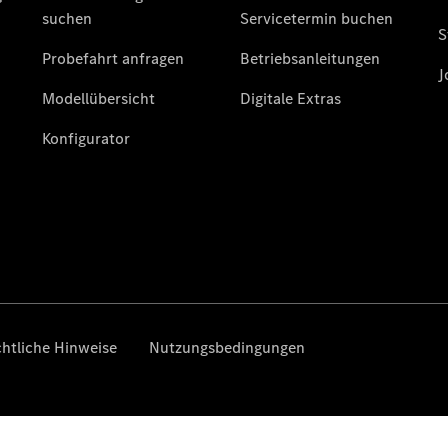
Übersicht
140 Jahre
Innovation
Mercedes-
Benz
Store
Neuwagenangebote
Leasing
Privatkunden
Leasing
Gewerbekunden
Finanzierung
Privatkunden
Finanzierung
Gewerbekunden