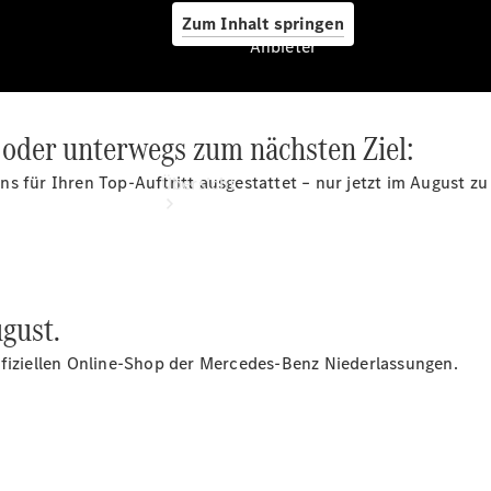
Zum Inhalt springen
Anbieter
oder unterwegs zum nächsten Ziel:
Anbieter
s für Ihren Top-Auftritt ausgestattet – nur jetzt im August zu
Übersicht
gust.
Startseite
ffiziellen Online-Shop der Mercedes-Benz Niederlassungen.
Ansprechpartner
finden
Beratung
vereinbaren
Servicetermin