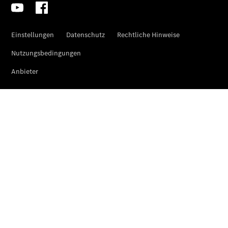
Benz
Store
Gebrauchtwagensuche
Elektrotransporter
Sprinter
Sprinter
Kastenwagen
eSprinter
Kastenwagen
- elektrisch
Sprinter
Tourer
Sprinter
Pritschenfahrzeug
eSprinter
Pritschenfahrzeug