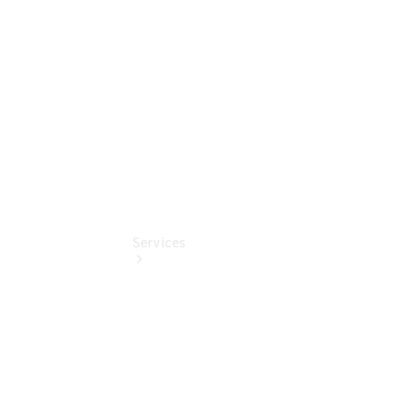
Sterne
Digitale
Extras
Services
Übersicht