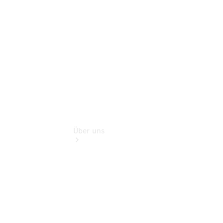
Zubehör
Rückrufe &
Umrüstungen
Über uns
Übersicht
Kontakt