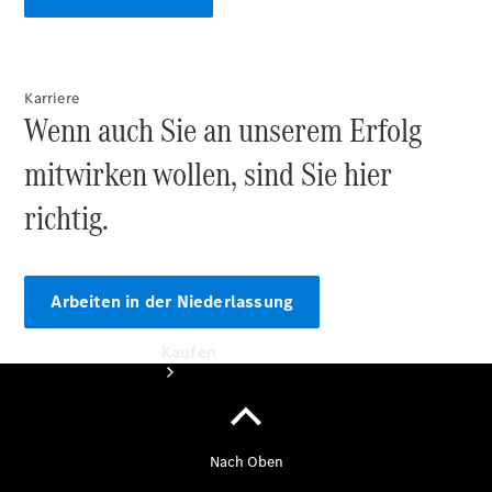
Konfigurator
Kontakt
Ansprechpartner
finden
Karriere
Beratung
Wenn auch Sie an unserem Erfolg
vereinbaren
mitwirken wollen, sind Sie hier
richtig.
Arbeiten in der Niederlassung
Kaufen