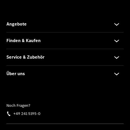
Übersicht
Neuwagenangebote
Übersicht
Transporter
Highlights
Leasing
Privatkunden
Leasing
Gewerbekunden
Finanzierung
Privatkunden
Finanzierung
Gewerbekunden
Mercedes-