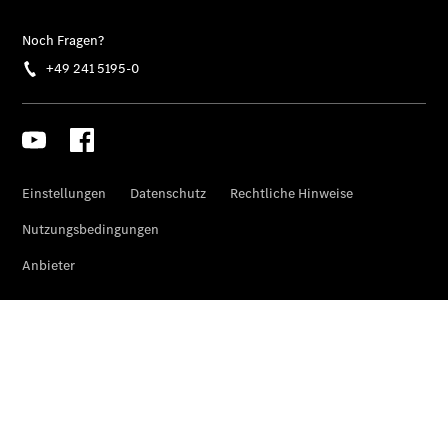
- elektrisch
Sprinter
Fahrgestell
eSprinter
Fahrgestell
- elektrisch
Vito
Vito
Kastenwagen
eVito
Kastenwagen
- elektrisch
Vito Mixto
Vito Tourer
eVito