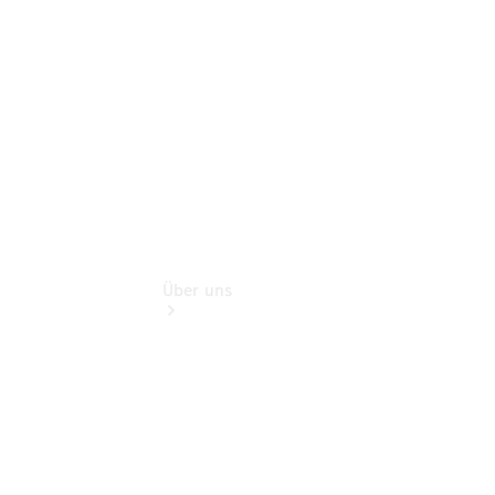
Zubehör
Rückrufe &
Umrüstungen
Über uns
Übersicht
Kontakt