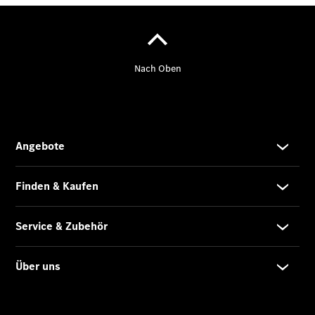
Benz
Store
Gebrauchtwagensuche
Elektrotransporter
Sprinter
Sprinter
Kastenwagen
eSprinter
Kastenwagen
- elektrisch
Sprinter
Tourer
Sprinter
Pritschenfahrzeug
eSprinter
Pritschenfahrzeug