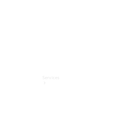
Sterne
Digitale
Extras
Services
Übersicht