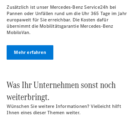
Zusätzlich ist unser Mercedes-Benz Service24h bei
Übersicht
Pannen oder Unfällen rund um die Uhr 365 Tage im Jahr
Neuwagenangebote
europaweit für Sie erreichbar. Die Kosten dafür
übernimmt die Mobilitätsgarantie Mercedes-Benz
MobiloVan.
Mehr erfahren
Übersicht
Transporter
Highlights
Leasing
Was Ihr Unternehmen sonst noch
Privatkunden
Leasing
weiterbringt.
Gewerbekunden
Finanzierung
Wünschen Sie weitere Informationen? Vielleicht hilft
Privatkunden
Ihnen eines dieser Themen weiter.
Finanzierung
Gewerbekunden
Mercedes-